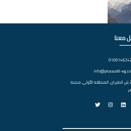
ل معنا
010014624
info@plusaudit-eg.c
28 ش الطيران, المنطقه الأولي, مدينة
ر