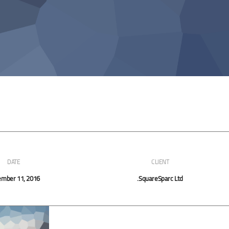
DATE
CLIENT
mber 11, 2016
SquareSparc Ltd.